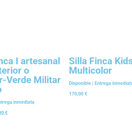
inca I artesanal
Silla Finca Kid
terior o
Multicolor
r-Verde Militar
Disponible | Entrega inmediat
o
170,00
€
Entrega inmediata
00
€