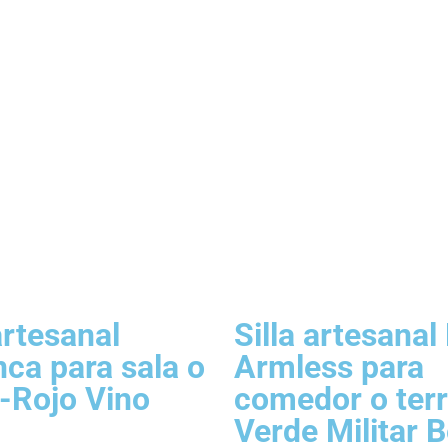
artesanal
Silla artesanal 
nca para sala o
Armless para
a-Rojo Vino
comedor o ter
Verde Militar 