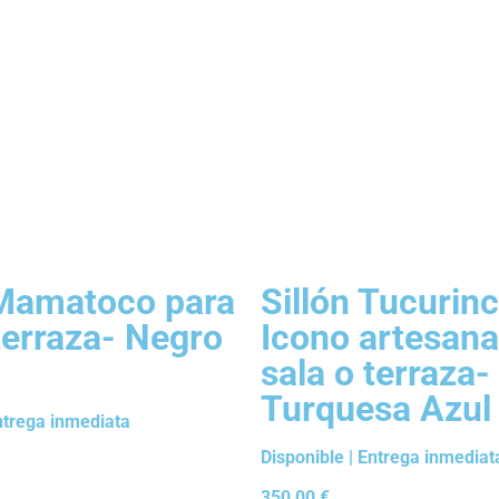
 Mamatoco para
Sillón Tucurin
terraza- Negro
Icono artesana
sala o terraza-
Turquesa Azul
Entrega inmediata
Disponible | Entrega inmediat
350,00
€