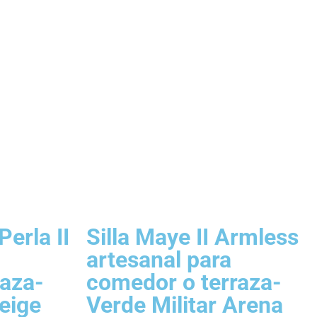
Perla II
Silla Maye II Armless
artesanal para
raza-
comedor o terraza-
Beige
Verde Militar Arena