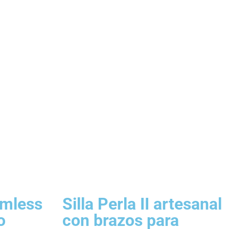
Armless
Silla Perla II artesanal
o
con brazos para