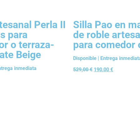
rtesanal Perla II
Silla Pao en m
s para
de roble artes
r o terraza-
para comedor 
ate Beige
Disponible | Entrega inmediat
Entrega inmediata
529,00
€
190,00
€